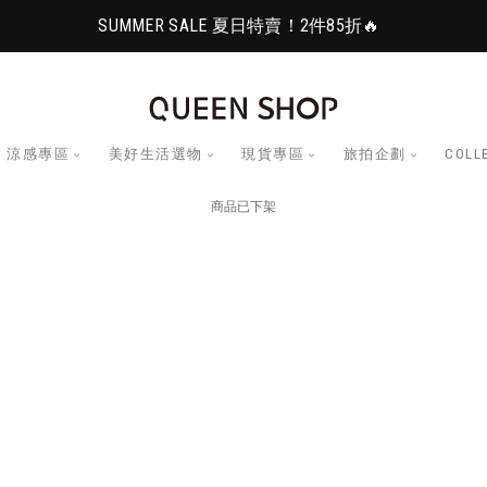
SUMMER SALE 夏日特賣！2件85折🔥
涼感專區
美好生活選物
現貨專區
旅拍企劃
COLL
商品已下架