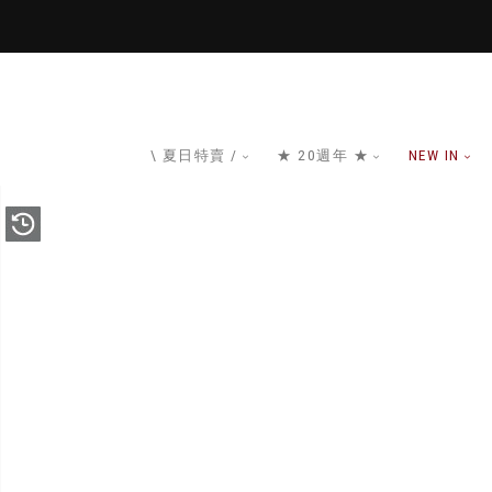
\ 夏日特賣 /
★ 20週年 ★
NEW IN