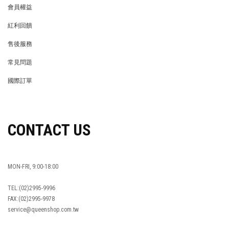
會員權益
MEMBER
紅利回饋
REWARDS POINTS
售後服務
RETURN POLICY
常見問題
FAQ
國際訂單
OVERSEAS ORDERS
CONTACT US
MON-FRI, 9:00-18:00
TEL:(02)2995-9996
FAX:(02)2995-9978
service@queenshop.com.tw