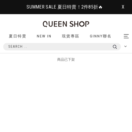
SUMMER SALE 夏日特賣！2件85折🔥
X
夏日特賣
NEW IN
現貨專區
GINNY聯名
Tog
nav
商品已下架