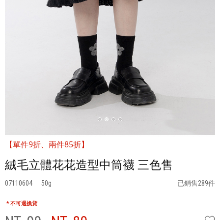
【單件9折、兩件85折】
絨毛立體花花造型中筒襪 三色售
07110604
50
已銷售289件
* 不可退換貨
W