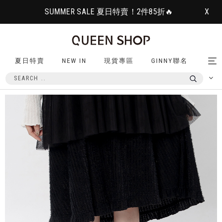
SUMMER SALE 夏日特賣！2件85折🔥
X
夏日特賣
NEW IN
現貨專區
GINNY聯名
Tog
nav