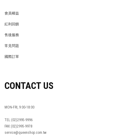
會員權益
MEMBER
紅利回饋
REWARDS POINTS
售後服務
RETURN POLICY
常見問題
FAQ
國際訂單
OVERSEAS ORDERS
CONTACT US
MON-FRI, 9:00-18:00
TEL:(02)2995-9996
FAX:(02)2995-9978
service@queenshop.com.tw