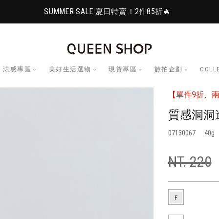
SUMMER SALE 夏日特賣！2件85折🔥
涼感專區
美好生活選物
現貨專區
旅拍企劃
COLL
【單件9折、兩
質感洞洞
07130067
40
NT. 220