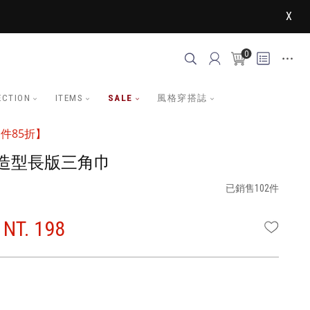
X
0
ECTION
ITEMS
SALE
風格穿搭誌
件85折】
造型長版三角巾
已銷售102件
NT. 198
WISHLI