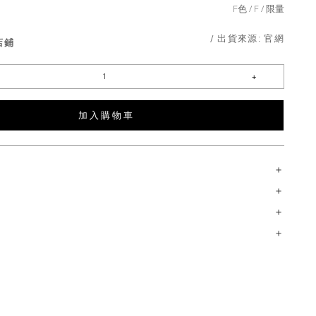
F色
F
限量
/ 出貨來源:
官網
店鋪
加 入 購 物 車