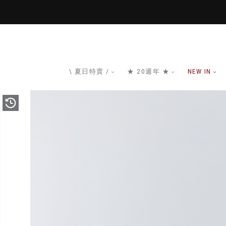
\ 夏日特賣 /
★ 20週年 ★
NEW IN