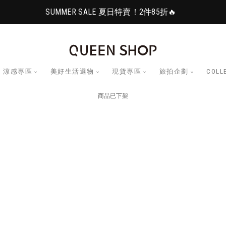
SUMMER SALE 夏日特賣！2件85折🔥
涼感專區
美好生活選物
現貨專區
旅拍企劃
COLL
商品已下架