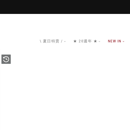
\ 夏日特賣 /
★ 20週年 ★
NEW IN