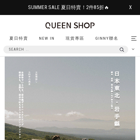
SUMMER SALE 夏日特賣！2件85折🔥
X
夏日特賣
NEW IN
現貨專區
GINNY聯名
Tog
nav