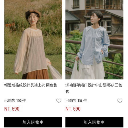
輕透感格紋設計長袖上衣 兩色售
澎袖綁帶縮口設計中山領襯衫 三色
售
已銷售 155 件
已銷售 153 件
FAVORITES
FA
NT. 590
NT. 590
加入購物車
加入購物車