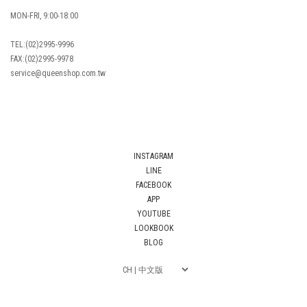
MON-FRI, 9:00-18:00
TEL:(02)2995-9996
FAX:(02)2995-9978
service@queenshop.com.tw
INSTAGRAM
LINE
FACEBOOK
APP
YOUTUBE
LOOKBOOK
BLOG