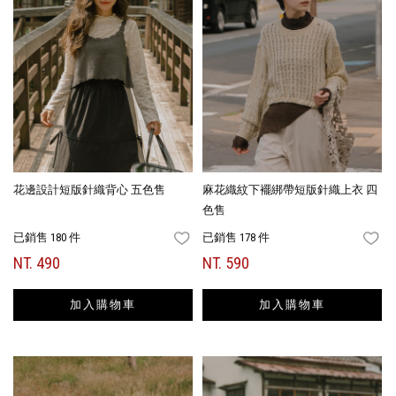
花邊設計短版針織背心 五色售
麻花織紋下襬綁帶短版針織上衣 四
色售
已銷售 180 件
已銷售 178 件
FAVORITES
FA
NT. 490
NT. 590
加入購物車
加入購物車