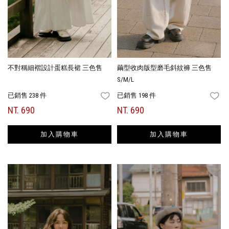
不對稱細褶設計蛋糕長裙 三色售
繭型收肉版型磨毛斜紋褲 三色售
S/M/L
已銷售 238 件
已銷售 198 件
FAVORITES
FA
NT. 690
NT. 690
加入購物車
加入購物車