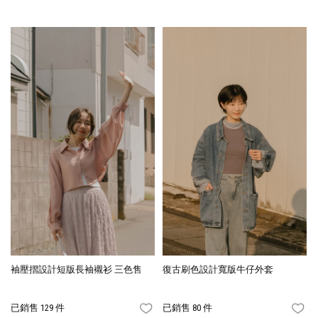
袖壓摺設計短版長袖襯衫 三色售
復古刷色設計寬版牛仔外套
已銷售 129 件
已銷售 80 件
FAVORITES
FA