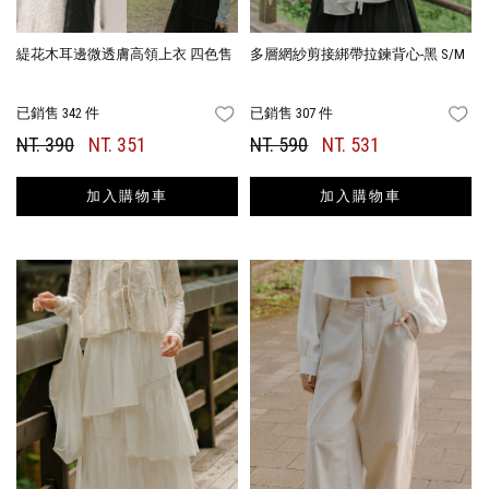
緹花木耳邊微透膚高領上衣 四色售
多層網紗剪接綁帶拉鍊背心-黑 S/M
已銷售 342 件
已銷售 307 件
FAVORITES
FA
NT. 390
NT. 351
NT. 590
NT. 531
加入購物車
加入購物車