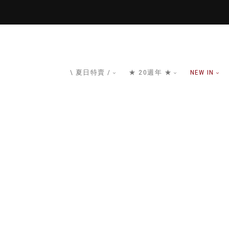
\ 夏日特賣 /
★ 20週年 ★
NEW IN