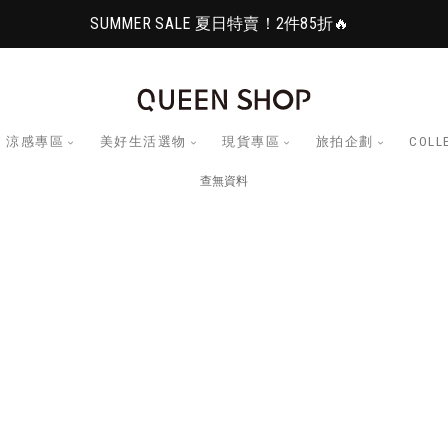
SUMMER SALE 夏日特賣！2件85折🔥
涼感專區
美好生活選物
現貨專區
旅拍企劃
COLL
查無資料