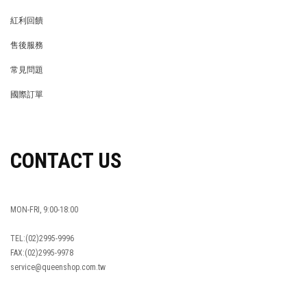
MEMBER
紅利回饋
REWARDS POINTS
售後服務
RETURN POLICY
常見問題
FAQ
國際訂單
OVERSEAS ORDERS
CONTACT US
MON-FRI, 9:00-18:00
TEL:(02)2995-9996
FAX:(02)2995-9978
service@queenshop.com.tw