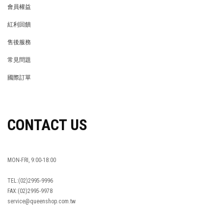
會員權益
MEMBER
紅利回饋
REWARDS POINTS
售後服務
RETURN POLICY
常見問題
FAQ
國際訂單
OVERSEAS ORDERS
CONTACT US
MON-FRI, 9:00-18:00
TEL:(02)2995-9996
FAX:(02)2995-9978
service@queenshop.com.tw