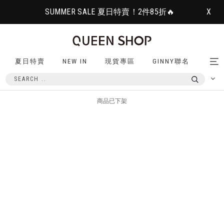
SUMMER SALE 夏日特賣！2件85折🔥
X
夏日特賣
NEW IN
現貨專區
GINNY聯名
Tog
nav
商品已下架