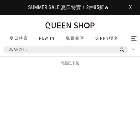
SUMMER SALE 夏日特賣！2件85折🔥
X
夏日特賣
NEW IN
現貨專區
GINNY聯名
Tog
nav
商品已下架