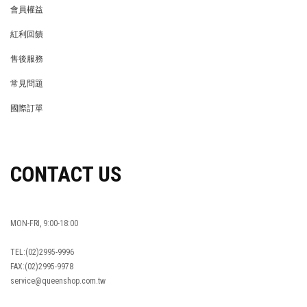
會員權益
MEMBER
紅利回饋
REWARDS POINTS
售後服務
RETURN POLICY
常見問題
FAQ
國際訂單
OVERSEAS ORDERS
CONTACT US
MON-FRI, 9:00-18:00
TEL:(02)2995-9996
FAX:(02)2995-9978
service@queenshop.com.tw