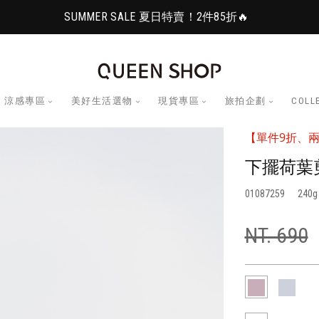
SUMMER SALE 夏日特賣！2件85折🔥
涼感專區
美好生活選物
現貨專區
旅拍企劃
COLL
【單件9折、兩
下擺荷葉
01087259
240
NT. 690