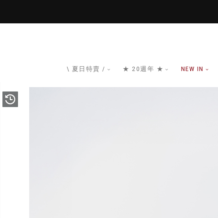
\ 夏日特賣 /
★ 20週年 ★
NEW IN