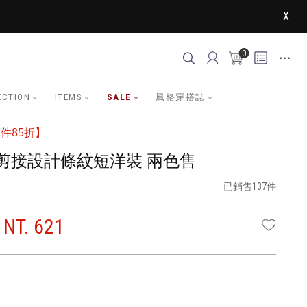
X
0
ECTION
ITEMS
SALE
風格穿搭誌
件85折】
剪接設計條紋短洋裝 兩色售
已銷售137件
NT. 621
WISHLI