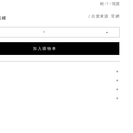
粉
F
現貨
/ 出貨來源:
官網
店鋪
加 入 購 物 車