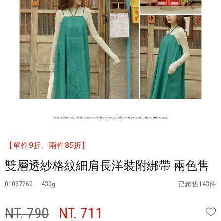
【單件9折、兩件85折】
雙層透紗格紋細肩長洋裝附綁帶 兩色售
01087260
430
已銷售143件
NT. 790
NT. 711
W