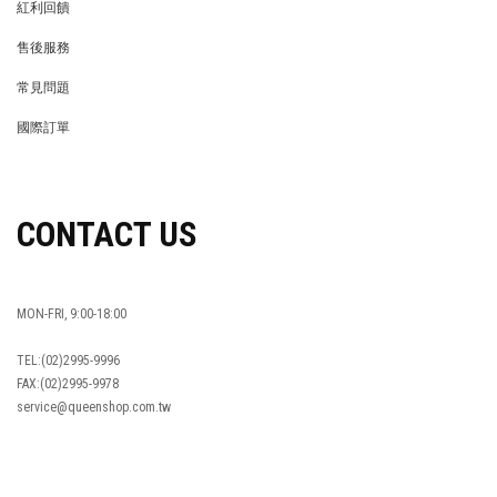
紅利回饋
REWARDS POINTS
售後服務
RETURN POLICY
常見問題
FAQ
國際訂單
OVERSEAS ORDERS
CONTACT US
MON-FRI, 9:00-18:00
TEL:(02)2995-9996
FAX:(02)2995-9978
service@queenshop.com.tw