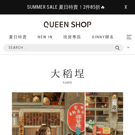
SUMMER SALE 夏日特賣！2件85折🔥
X
夏日特賣
NEW IN
現貨專區
GINNY聯名
Tog
nav