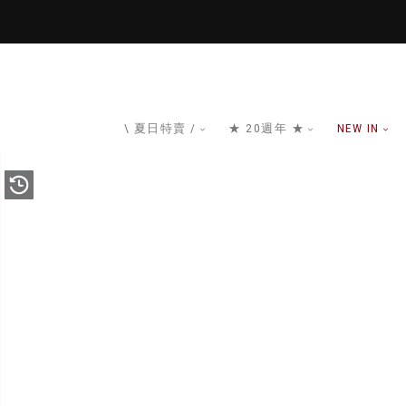
\ 夏日特賣 /
★ 20週年 ★
NEW IN