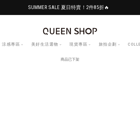
SUMMER SALE 夏日特賣！2件85折🔥
涼感專區
美好生活選物
現貨專區
旅拍企劃
COLL
商品已下架