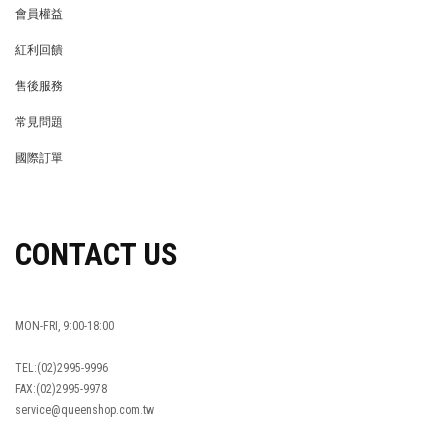
會員權益
MEMBER
紅利回饋
REWARDS POINTS
售後服務
RETURN POLICY
常見問題
FAQ
國際訂單
OVERSEAS ORDERS
CONTACT US
MON-FRI, 9:00-18:00
TEL:(02)2995-9996
FAX:(02)2995-9978
service@queenshop.com.tw