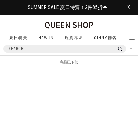
SUMMER SALE 夏日特賣！2件85折🔥
X
夏日特賣
NEW IN
現貨專區
GINNY聯名
Tog
nav
商品已下架