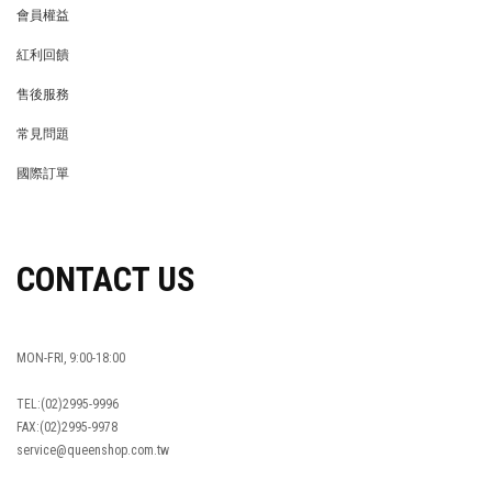
會員權益
MEMBER
紅利回饋
REWARDS POINTS
售後服務
RETURN POLICY
常見問題
FAQ
國際訂單
OVERSEAS ORDERS
CONTACT US
MON-FRI, 9:00-18:00
TEL:(02)2995-9996
FAX:(02)2995-9978
service@queenshop.com.tw