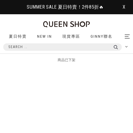
SUMMER SALE 夏日特賣！2件85折🔥
X
夏日特賣
NEW IN
現貨專區
GINNY聯名
Tog
nav
商品已下架