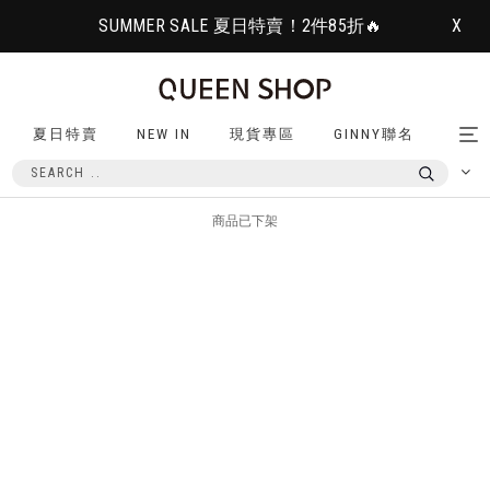
SUMMER SALE 夏日特賣！2件85折🔥
X
夏日特賣
NEW IN
現貨專區
GINNY聯名
Tog
nav
商品已下架