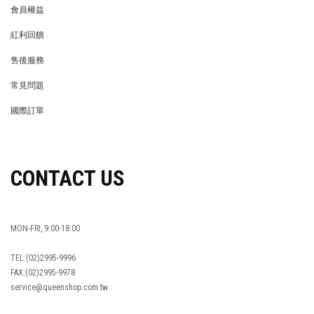
會員權益
MEMBER
紅利回饋
REWARDS POINTS
售後服務
RETURN POLICY
常見問題
FAQ
國際訂單
OVERSEAS ORDERS
CONTACT US
MON-FRI, 9:00-18:00
TEL:(02)2995-9996
FAX:(02)2995-9978
service@queenshop.com.tw