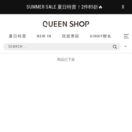
SUMMER SALE 夏日特賣！2件85折🔥
X
夏日特賣
NEW IN
現貨專區
GINNY聯名
Tog
nav
商品已下架