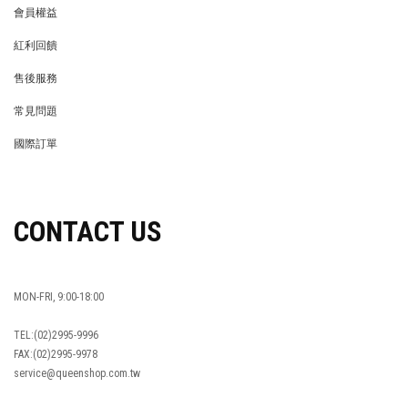
會員權益
MEMBER
紅利回饋
REWARDS POINTS
售後服務
RETURN POLICY
常見問題
FAQ
國際訂單
OVERSEAS ORDERS
CONTACT US
MON-FRI, 9:00-18:00
TEL:(02)2995-9996
FAX:(02)2995-9978
service@queenshop.com.tw