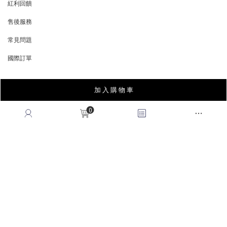
紅利回饋
REWARDS POINTS
售後服務
RETURN POLICY
常見問題
FAQ
國際訂單
OVERSEAS ORDERS
加 入 購 物 車
CONTACT US
0
MON-FRI, 9:00-18:00
TEL:(02)2995-9996
FAX:(02)2995-9978
service@queenshop.com.tw