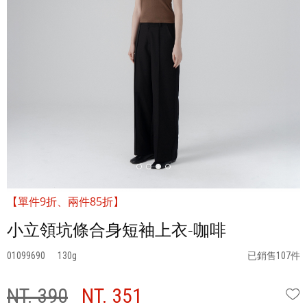
【單件9折、兩件85折】
小立領坑條合身短袖上衣-咖啡
01099690
130
已銷售107件
NT. 390
NT. 351
W