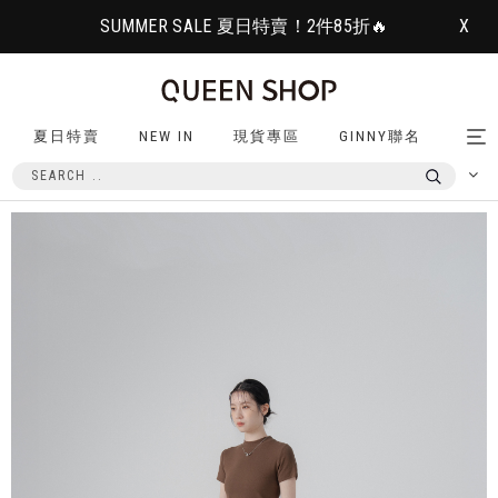
SUMMER SALE 夏日特賣！2件85折🔥
X
夏日特賣
NEW IN
現貨專區
GINNY聯名
Tog
nav