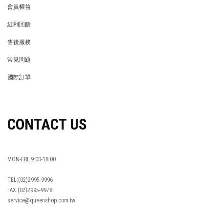
會員權益
MEMBER
紅利回饋
REWARDS POINTS
售後服務
RETURN POLICY
常見問題
FAQ
國際訂單
OVERSEAS ORDERS
CONTACT US
MON-FRI, 9:00-18:00
TEL:(02)2995-9996
FAX:(02)2995-9978
service@queenshop.com.tw