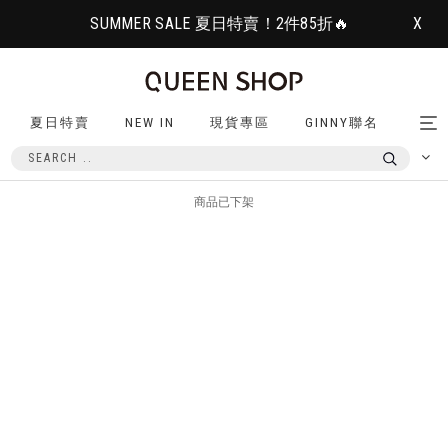
SUMMER SALE 夏日特賣！2件85折🔥
X
夏日特賣
NEW IN
現貨專區
GINNY聯名
Tog
nav
商品已下架