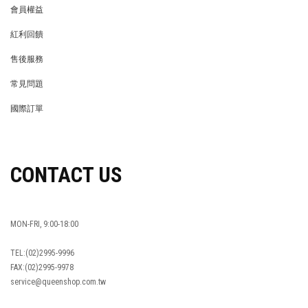
會員權益
MEMBER
紅利回饋
REWARDS POINTS
售後服務
RETURN POLICY
常見問題
FAQ
國際訂單
OVERSEAS ORDERS
CONTACT US
MON-FRI, 9:00-18:00
TEL:(02)2995-9996
FAX:(02)2995-9978
service@queenshop.com.tw