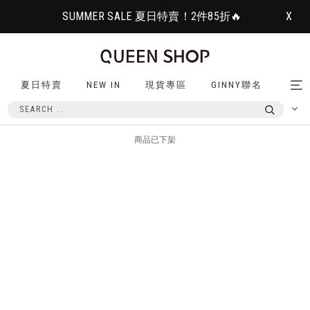
SUMMER SALE 夏日特賣！2件85折🔥
X
夏日特賣
NEW IN
現貨專區
GINNY聯名
Tog
nav
商品已下架