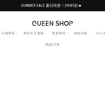
SUMMER SALE 夏日特賣！2件85折🔥
涼感專區
美好生活選物
現貨專區
旅拍企劃
COLL
商品已下架