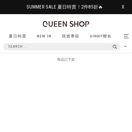
SUMMER SALE 夏日特賣！2件85折🔥
X
夏日特賣
NEW IN
現貨專區
GINNY聯名
Tog
nav
商品已下架