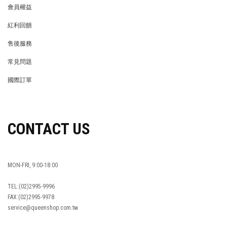
會員權益
MEMBER
紅利回饋
REWARDS POINTS
售後服務
RETURN POLICY
常見問題
FAQ
國際訂單
OVERSEAS ORDERS
CONTACT US
MON-FRI, 9:00-18:00
TEL:(02)2995-9996
FAX:(02)2995-9978
service@queenshop.com.tw