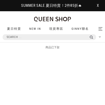
SUMMER SALE 夏日特賣！2件85折🔥
X
夏日特賣
NEW IN
現貨專區
GINNY聯名
Tog
nav
商品已下架