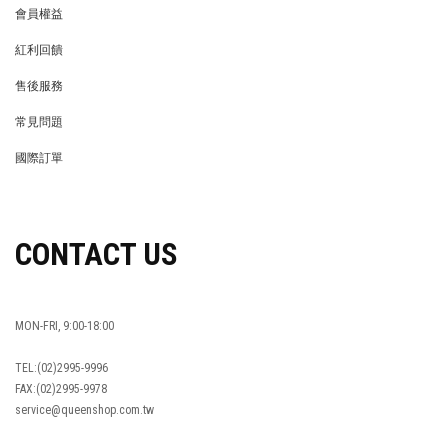
會員權益
MEMBER
紅利回饋
REWARDS POINTS
售後服務
RETURN POLICY
常見問題
FAQ
國際訂單
OVERSEAS ORDERS
CONTACT US
MON-FRI, 9:00-18:00
TEL:(02)2995-9996
FAX:(02)2995-9978
service@queenshop.com.tw