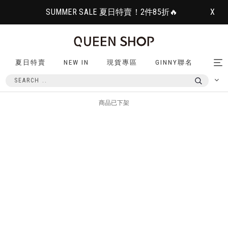
SUMMER SALE 夏日特賣！2件85折🔥
X
夏日特賣
NEW IN
現貨專區
GINNY聯名
Tog
nav
商品已下架