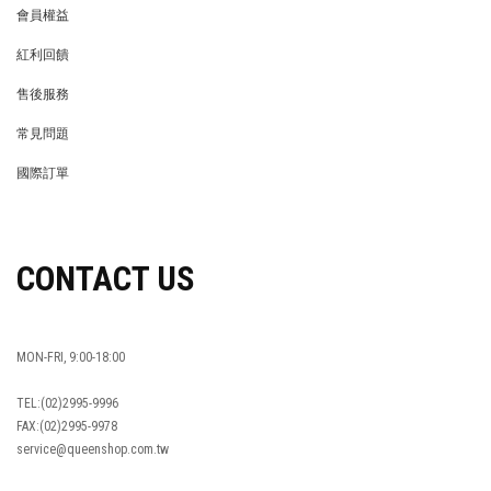
會員權益
MEMBER
紅利回饋
REWARDS POINTS
售後服務
RETURN POLICY
常見問題
FAQ
國際訂單
OVERSEAS ORDERS
CONTACT US
MON-FRI, 9:00-18:00
TEL:(02)2995-9996
FAX:(02)2995-9978
service@queenshop.com.tw