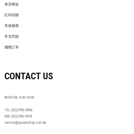
會員權益
MEMBER
紅利回饋
REWARDS POINTS
售後服務
RETURN POLICY
常見問題
FAQ
國際訂單
OVERSEAS ORDERS
CONTACT US
MON-FRI, 9:00-18:00
TEL:(02)2995-9996
FAX:(02)2995-9978
service@queenshop.com.tw