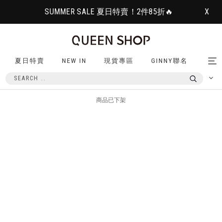
SUMMER SALE 夏日特賣！2件85折🔥
X
夏日特賣
NEW IN
現貨專區
GINNY聯名
Tog
nav
商品已下架