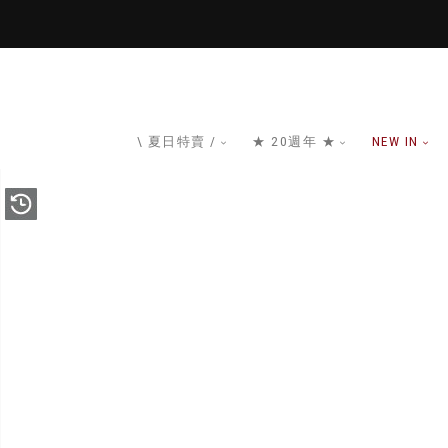
\ 夏日特賣 /
★ 20週年 ★
NEW IN