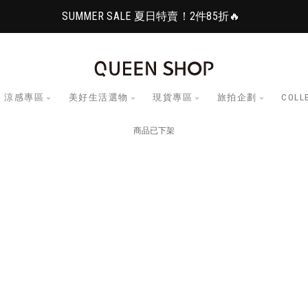
SUMMER SALE 夏日特賣！2件85折🔥
涼感專區
美好生活選物
現貨專區
旅拍企劃
COLL
商品已下架