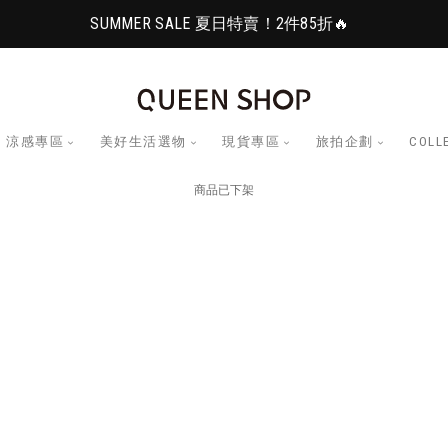
SUMMER SALE 夏日特賣！2件85折🔥
涼感專區
美好生活選物
現貨專區
旅拍企劃
COLL
商品已下架