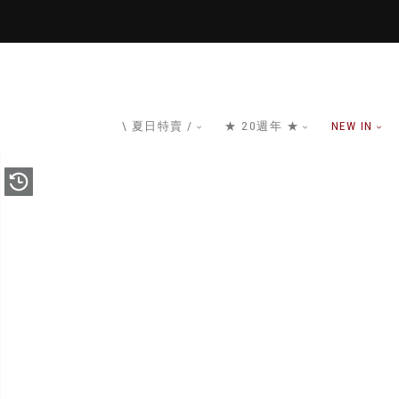
\ 夏日特賣 /
★ 20週年 ★
NEW IN