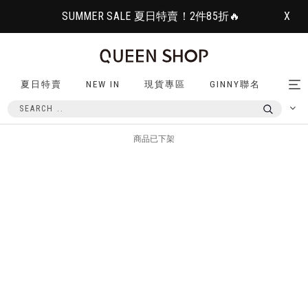
SUMMER SALE 夏日特賣！2件85折🔥
X
夏日特賣
NEW IN
現貨專區
GINNY聯名
Tog
nav
商品已下架