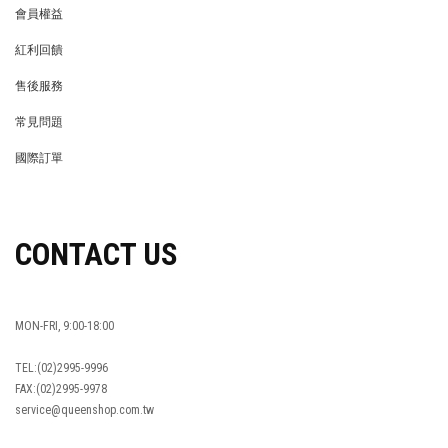
會員權益
MEMBER
紅利回饋
REWARDS POINTS
售後服務
RETURN POLICY
常見問題
FAQ
國際訂單
OVERSEAS ORDERS
CONTACT US
MON-FRI, 9:00-18:00
TEL:(02)2995-9996
FAX:(02)2995-9978
service@queenshop.com.tw