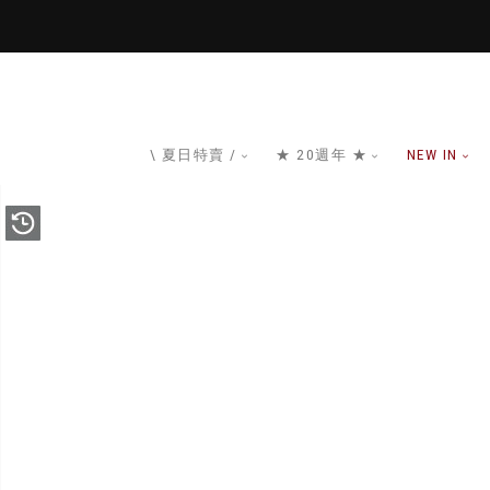
\ 夏日特賣 /
★ 20週年 ★
NEW IN