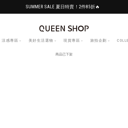
SUMMER SALE 夏日特賣！2件85折🔥
涼感專區
美好生活選物
現貨專區
旅拍企劃
COLL
商品已下架