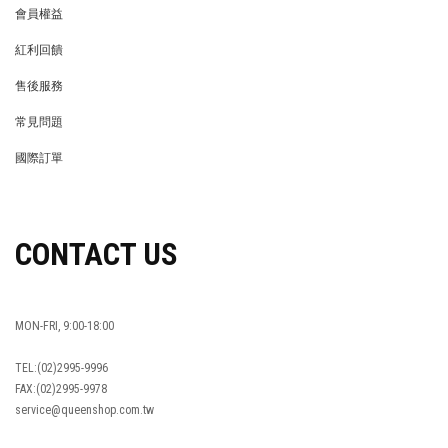
會員權益
MEMBER
紅利回饋
REWARDS POINTS
售後服務
RETURN POLICY
常見問題
FAQ
國際訂單
OVERSEAS ORDERS
CONTACT US
MON-FRI, 9:00-18:00
TEL:(02)2995-9996
FAX:(02)2995-9978
service@queenshop.com.tw