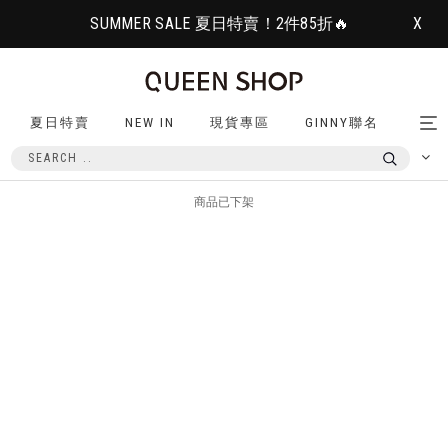
SUMMER SALE 夏日特賣！2件85折🔥
X
夏日特賣
NEW IN
現貨專區
GINNY聯名
Tog
nav
商品已下架