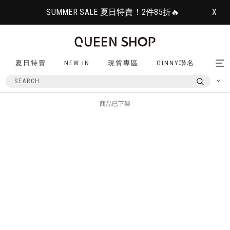
SUMMER SALE 夏日特賣！2件85折🔥
X
夏日特賣
NEW IN
現貨專區
GINNY聯名
Tog
nav
商品已下架