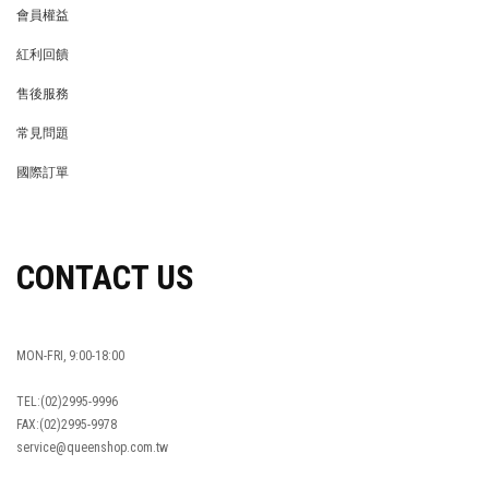
會員權益
MEMBER
紅利回饋
REWARDS POINTS
售後服務
RETURN POLICY
常見問題
FAQ
國際訂單
OVERSEAS ORDERS
CONTACT US
MON-FRI, 9:00-18:00
TEL:(02)2995-9996
FAX:(02)2995-9978
service@queenshop.com.tw