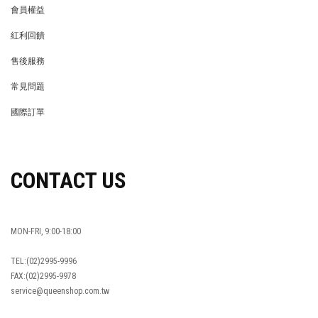
會員權益
MEMBER
紅利回饋
REWARDS POINTS
售後服務
RETURN POLICY
常見問題
FAQ
國際訂單
OVERSEAS ORDERS
CONTACT US
MON-FRI, 9:00-18:00
TEL:(02)2995-9996
FAX:(02)2995-9978
service@queenshop.com.tw