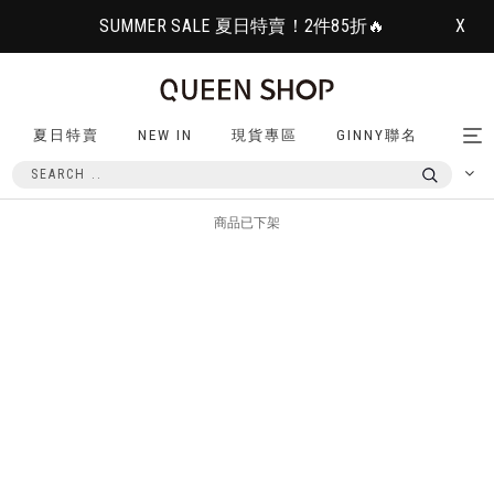
SUMMER SALE 夏日特賣！2件85折🔥
X
夏日特賣
NEW IN
現貨專區
GINNY聯名
Tog
nav
商品已下架