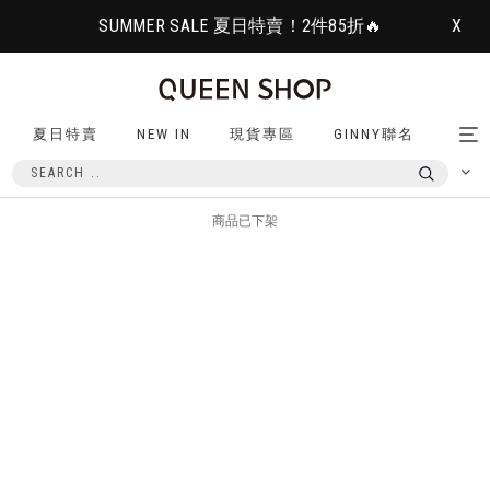
SUMMER SALE 夏日特賣！2件85折🔥
X
夏日特賣
NEW IN
現貨專區
GINNY聯名
Tog
nav
商品已下架