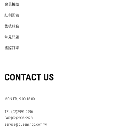
會員權益
MEMBER
紅利回饋
REWARDS POINTS
售後服務
RETURN POLICY
常見問題
FAQ
國際訂單
OVERSEAS ORDERS
CONTACT US
MON-FRI, 9:00-18:00
TEL:(02)2995-9996
FAX:(02)2995-9978
service@queenshop.com.tw