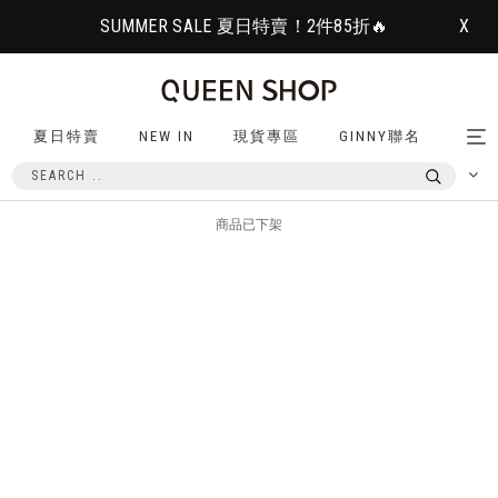
SUMMER SALE 夏日特賣！2件85折🔥
X
夏日特賣
NEW IN
現貨專區
GINNY聯名
Tog
nav
商品已下架