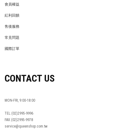
會員權益
MEMBER
紅利回饋
REWARDS POINTS
售後服務
RETURN POLICY
常見問題
FAQ
國際訂單
OVERSEAS ORDERS
CONTACT US
MON-FRI, 9:00-18:00
TEL:(02)2995-9996
FAX:(02)2995-9978
service@queenshop.com.tw