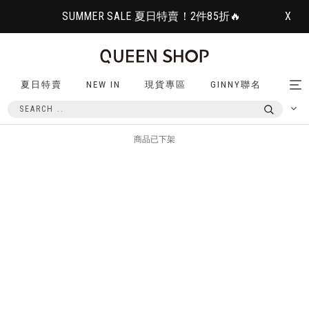
SUMMER SALE 夏日特賣！2件85折🔥
X
夏日特賣
NEW IN
現貨專區
GINNY聯名
Tog
nav
商品已下架