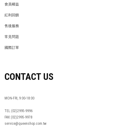
會員權益
MEMBER
紅利回饋
REWARDS POINTS
售後服務
RETURN POLICY
常見問題
FAQ
國際訂單
OVERSEAS ORDERS
CONTACT US
MON-FRI, 9:00-18:00
TEL:(02)2995-9996
FAX:(02)2995-9978
service@queenshop.com.tw