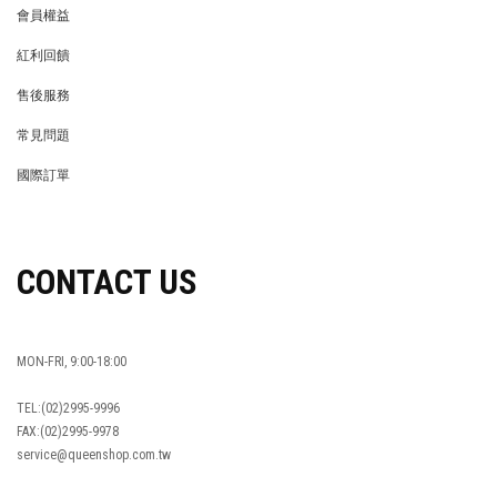
會員權益
MEMBER
紅利回饋
REWARDS POINTS
售後服務
RETURN POLICY
常見問題
FAQ
國際訂單
OVERSEAS ORDERS
CONTACT US
MON-FRI, 9:00-18:00
TEL:(02)2995-9996
FAX:(02)2995-9978
service@queenshop.com.tw