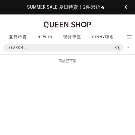
SUMMER SALE 夏日特賣！2件85折🔥
X
夏日特賣
NEW IN
現貨專區
GINNY聯名
Tog
nav
商品已下架