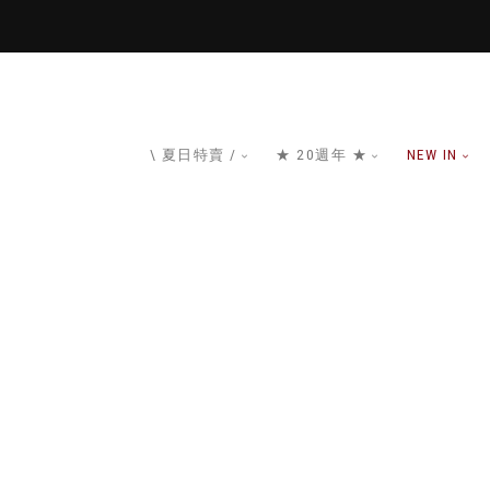
\ 夏日特賣 /
★ 20週年 ★
NEW IN