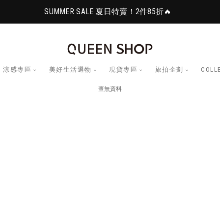
SUMMER SALE 夏日特賣！2件85折🔥
涼感專區
美好生活選物
現貨專區
旅拍企劃
COLL
查無資料