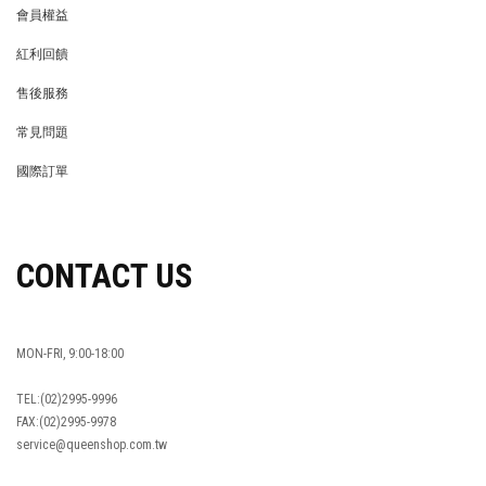
會員權益
MEMBER
紅利回饋
REWARDS POINTS
售後服務
RETURN POLICY
常見問題
FAQ
國際訂單
OVERSEAS ORDERS
CONTACT US
MON-FRI, 9:00-18:00
TEL:(02)2995-9996
FAX:(02)2995-9978
service@queenshop.com.tw