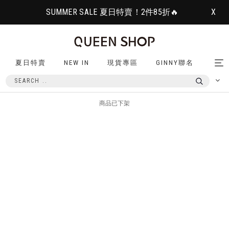
SUMMER SALE 夏日特賣！2件85折🔥
X
夏日特賣
NEW IN
現貨專區
GINNY聯名
Tog
nav
商品已下架