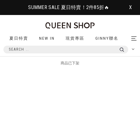
SUMMER SALE 夏日特賣！2件85折🔥
X
夏日特賣
NEW IN
現貨專區
GINNY聯名
Tog
nav
商品已下架