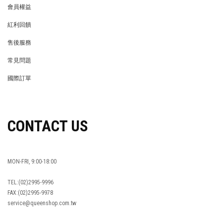
會員權益
MEMBER
紅利回饋
REWARDS POINTS
售後服務
RETURN POLICY
常見問題
FAQ
國際訂單
OVERSEAS ORDERS
CONTACT US
MON-FRI, 9:00-18:00
TEL:(02)2995-9996
FAX:(02)2995-9978
service@queenshop.com.tw